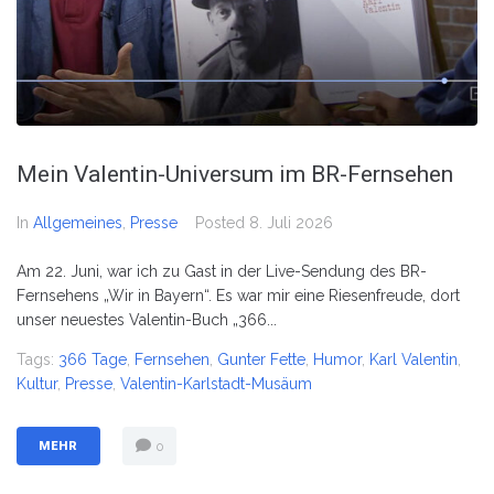
Mein Valentin-Universum im BR-Fernsehen
In
Allgemeines
,
Presse
Posted
8. Juli 2026
Am 22. Juni, war ich zu Gast in der Live-Sendung des BR-
Fernsehens „Wir in Bayern“. Es war mir eine Riesenfreude, dort
unser neuestes Valentin-Buch „366...
Tags:
366 Tage
,
Fernsehen
,
Gunter Fette
,
Humor
,
Karl Valentin
,
Kultur
,
Presse
,
Valentin-Karlstadt-Musäum
MEHR
0