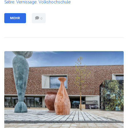
Satire
,
Vernissage
,
Volkshochschule
MEHR
0