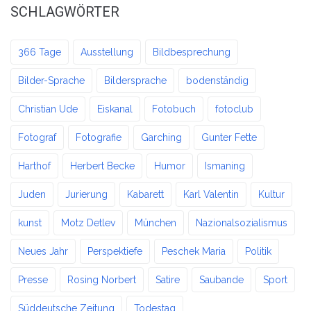
SCHLAGWÖRTER
366 Tage
Ausstellung
Bildbesprechung
Bilder-Sprache
Bildersprache
bodenständig
Christian Ude
Eiskanal
Fotobuch
fotoclub
Fotograf
Fotografie
Garching
Gunter Fette
Harthof
Herbert Becke
Humor
Ismaning
Juden
Jurierung
Kabarett
Karl Valentin
Kultur
kunst
Motz Detlev
München
Nazionalsozialismus
Neues Jahr
Perspektiefe
Peschek Maria
Politik
Presse
Rosing Norbert
Satire
Saubande
Sport
Süddeutsche Zeitung
Todestag