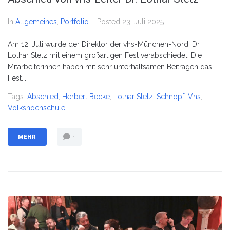
In
Allgemeines
,
Portfolio
Posted
23. Juli 2025
Am 12. Juli wurde der Direktor der vhs-München-Nord, Dr.
Lothar Stetz mit einem großartigen Fest verabschiedet. Die
Mitarbeiterinnen haben mit sehr unterhaltsamen Beiträgen das
Fest...
Tags:
Abschied
,
Herbert Becke
,
Lothar Stetz
,
Schnöpf
,
Vhs
,
Volkshochschule
MEHR
1