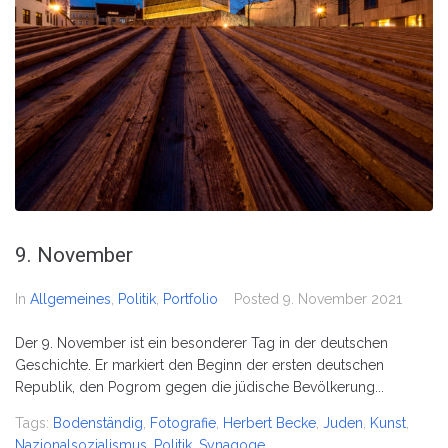
9. November
In
Allgemeines
,
Politik
,
Portfolio
Posted
9. November 2021
Der 9. November ist ein besonderer Tag in der deutschen
Geschichte. Er markiert den Beginn der ersten deutschen
Republik, den Pogrom gegen die jüdische Bevölkerung...
Tags:
Bodenständig
,
Fotografie
,
Herbert Becke
,
Juden
,
Kunst
,
Nazionalsozialismus
,
Politik
,
Synagoge