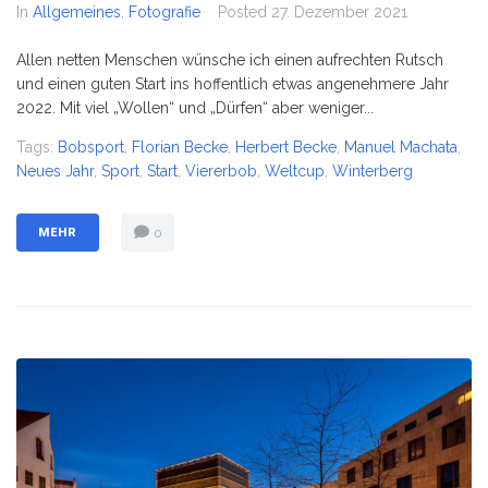
In
Allgemeines
,
Fotografie
Posted
27. Dezember 2021
Allen netten Menschen wünsche ich einen aufrechten Rutsch
und einen guten Start ins hoffentlich etwas angenehmere Jahr
2022. Mit viel „Wollen“ und „Dürfen“ aber weniger...
Tags:
Bobsport
,
Florian Becke
,
Herbert Becke
,
Manuel Machata
,
Neues Jahr
,
Sport
,
Start
,
Viererbob
,
Weltcup
,
Winterberg
MEHR
0