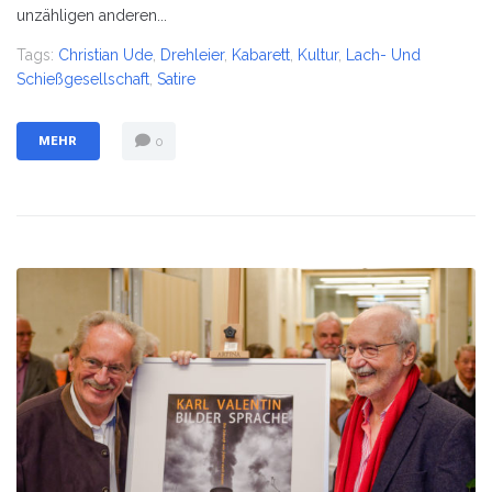
unzähligen anderen...
Tags:
Christian Ude
,
Drehleier
,
Kabarett
,
Kultur
,
Lach- Und
Schießgesellschaft
,
Satire
MEHR
0