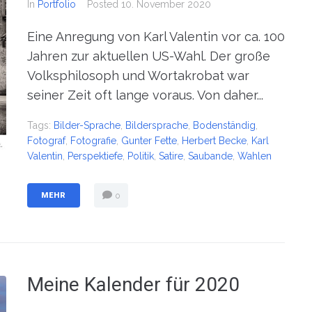
In
Portfolio
Posted
10. November 2020
Eine Anregung von Karl Valentin vor ca. 100
Jahren zur aktuellen US-Wahl. Der große
Volksphilosoph und Wortakrobat war
seiner Zeit oft lange voraus. Von daher...
Tags:
Bilder-Sprache
,
Bildersprache
,
Bodenständig
,
Fotograf
,
Fotografie
,
Gunter Fette
,
Herbert Becke
,
Karl
Valentin
,
Perspektiefe
,
Politik
,
Satire
,
Saubande
,
Wahlen
MEHR
0
Meine Kalender für 2020