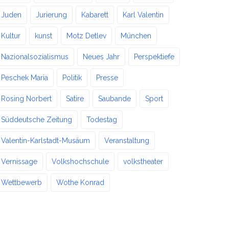
Juden
Jurierung
Kabarett
Karl Valentin
Kultur
kunst
Motz Detlev
München
Nazionalsozialismus
Neues Jahr
Perspektiefe
Peschek Maria
Politik
Presse
Rosing Norbert
Satire
Saubande
Sport
Süddeutsche Zeitung
Todestag
Valentin-Karlstadt-Musäum
Veranstaltung
Vernissage
Volkshochschule
volkstheater
Wettbewerb
Wothe Konrad