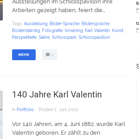
Ausstellungen im Schlosspavillon ihre
M
Arbeiten gezeigt haben, feiert die...
t
Tags:
Ausstellung
,
Bilder-Sprache
,
Bildersprache
,
Bodenständig
,
Fotografie
,
Ismaning
,
Karl Valentin
,
Kunst
,
Perspektiefe
,
Satire
,
Schlosspark
,
Schlosspavillon
MEHR
0
140 Jahre Karl Valentin
In
Portfolio
Posted
2. Juni 2022
Vor 140 Jahren, am 4. Juni 1882, wurde Karl
Valentin geboren. Er zählt zu den