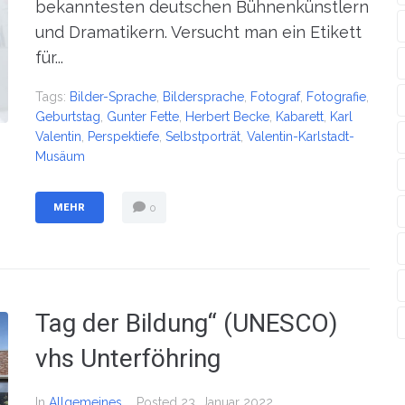
bekanntesten deutschen Bühnenkünstlern
und Dramatikern. Versucht man ein Etikett
für...
Tags:
Bilder-Sprache
,
Bildersprache
,
Fotograf
,
Fotografie
,
Geburtstag
,
Gunter Fette
,
Herbert Becke
,
Kabarett
,
Karl
Valentin
,
Perspektiefe
,
Selbstporträt
,
Valentin-Karlstadt-
Musäum
MEHR
0
Tag der Bildung“ (UNESCO)
vhs Unterföhring
In
Allgemeines
Posted
23. Januar 2022