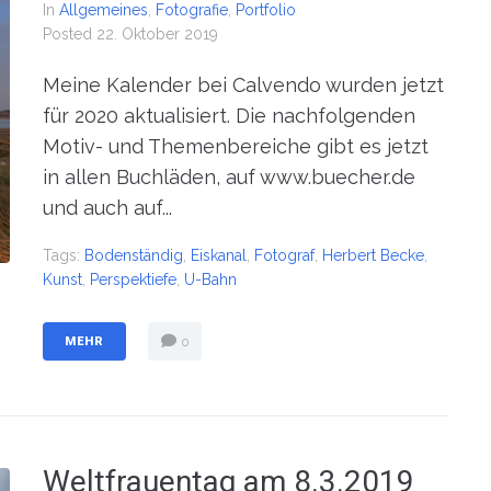
In
Allgemeines
,
Fotografie
,
Portfolio
Posted
22. Oktober 2019
Meine Kalender bei Calvendo wurden jetzt
für 2020 aktualisiert. Die nachfolgenden
Motiv- und Themenbereiche gibt es jetzt
in allen Buchläden, auf www.buecher.de
und auch auf...
Tags:
Bodenständig
,
Eiskanal
,
Fotograf
,
Herbert Becke
,
Kunst
,
Perspektiefe
,
U-Bahn
MEHR
0
Weltfrauentag am 8.3.2019