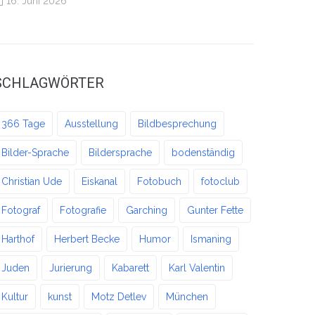
16. Juni 2026
SCHLAGWÖRTER
366 Tage
Ausstellung
Bildbesprechung
Bilder-Sprache
Bildersprache
bodenständig
Christian Ude
Eiskanal
Fotobuch
fotoclub
Fotograf
Fotografie
Garching
Gunter Fette
Harthof
Herbert Becke
Humor
Ismaning
Juden
Jurierung
Kabarett
Karl Valentin
Kultur
kunst
Motz Detlev
München