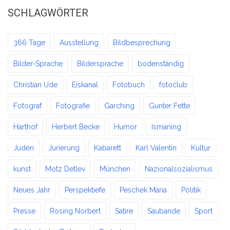
SCHLAGWÖRTER
366 Tage
Ausstellung
Bildbesprechung
Bilder-Sprache
Bildersprache
bodenständig
Christian Ude
Eiskanal
Fotobuch
fotoclub
Fotograf
Fotografie
Garching
Gunter Fette
Harthof
Herbert Becke
Humor
Ismaning
Juden
Jurierung
Kabarett
Karl Valentin
Kultur
kunst
Motz Detlev
München
Nazionalsozialismus
Neues Jahr
Perspektiefe
Peschek Maria
Politik
Presse
Rosing Norbert
Satire
Saubande
Sport