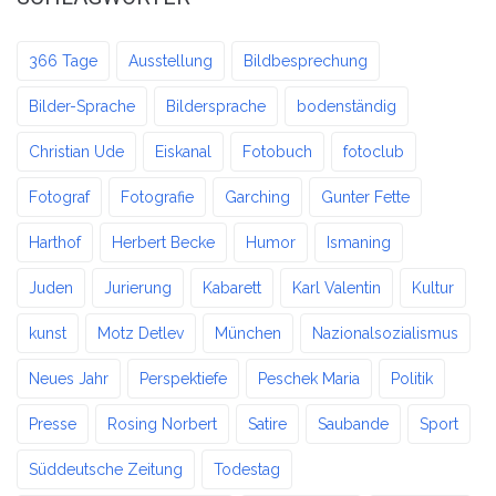
366 Tage
Ausstellung
Bildbesprechung
Bilder-Sprache
Bildersprache
bodenständig
Christian Ude
Eiskanal
Fotobuch
fotoclub
Fotograf
Fotografie
Garching
Gunter Fette
Harthof
Herbert Becke
Humor
Ismaning
Juden
Jurierung
Kabarett
Karl Valentin
Kultur
kunst
Motz Detlev
München
Nazionalsozialismus
Neues Jahr
Perspektiefe
Peschek Maria
Politik
Presse
Rosing Norbert
Satire
Saubande
Sport
Süddeutsche Zeitung
Todestag