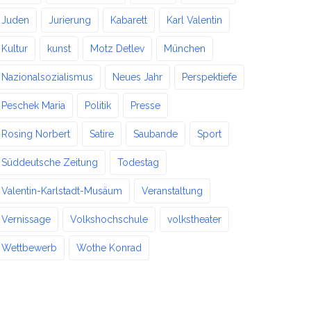
Juden
Jurierung
Kabarett
Karl Valentin
Kultur
kunst
Motz Detlev
München
Nazionalsozialismus
Neues Jahr
Perspektiefe
Peschek Maria
Politik
Presse
Rosing Norbert
Satire
Saubande
Sport
Süddeutsche Zeitung
Todestag
Valentin-Karlstadt-Musäum
Veranstaltung
Vernissage
Volkshochschule
volkstheater
Wettbewerb
Wothe Konrad