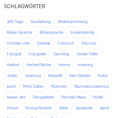
SCHLAGWÖRTER
366 Tage
Ausstellung
Bildbesprechung
Bilder-Sprache
Bildersprache
bodenständig
Christian Ude
Eiskanal
Fotobuch
fotoclub
Fotograf
Fotografie
Garching
Gunter Fette
Harthof
Herbert Becke
Humor
Ismaning
Juden
Jurierung
Kabarett
Karl Valentin
Kultur
kunst
Motz Detlev
München
Nazionalsozialismus
Neues Jahr
Perspektiefe
Peschek Maria
Politik
Presse
Rosing Norbert
Satire
Saubande
Sport