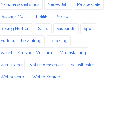
Nazionalsozialismus
Neues Jahr
Perspektiefe
Peschek Maria
Politik
Presse
Rosing Norbert
Satire
Saubande
Sport
Süddeutsche Zeitung
Todestag
Valentin-Karlstadt-Musäum
Veranstaltung
Vernissage
Volkshochschule
volkstheater
Wettbewerb
Wothe Konrad