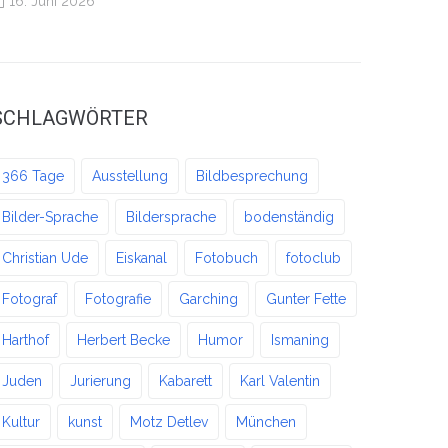
16. Juni 2026
SCHLAGWÖRTER
366 Tage
Ausstellung
Bildbesprechung
Bilder-Sprache
Bildersprache
bodenständig
Christian Ude
Eiskanal
Fotobuch
fotoclub
Fotograf
Fotografie
Garching
Gunter Fette
Harthof
Herbert Becke
Humor
Ismaning
Juden
Jurierung
Kabarett
Karl Valentin
Kultur
kunst
Motz Detlev
München