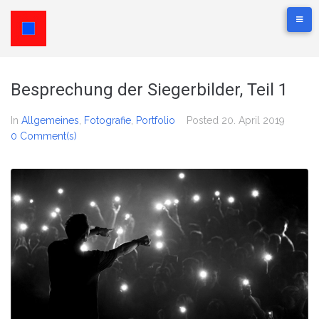
Besprechung der Siegerbilder, Teil 1
In
Allgemeines
,
Fotografie
,
Portfolio
Posted
20. April 2019
0 Comment(s)