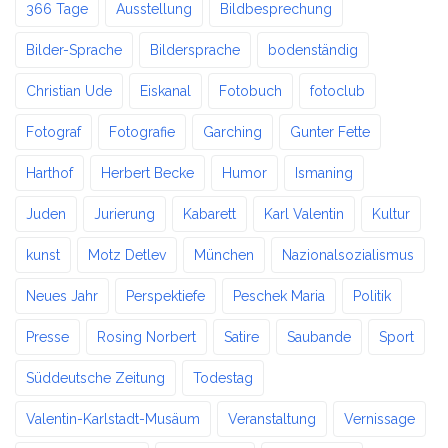
366 Tage
Ausstellung
Bildbesprechung
Bilder-Sprache
Bildersprache
bodenständig
Christian Ude
Eiskanal
Fotobuch
fotoclub
Fotograf
Fotografie
Garching
Gunter Fette
Harthof
Herbert Becke
Humor
Ismaning
Juden
Jurierung
Kabarett
Karl Valentin
Kultur
kunst
Motz Detlev
München
Nazionalsozialismus
Neues Jahr
Perspektiefe
Peschek Maria
Politik
Presse
Rosing Norbert
Satire
Saubande
Sport
Süddeutsche Zeitung
Todestag
Valentin-Karlstadt-Musäum
Veranstaltung
Vernissage