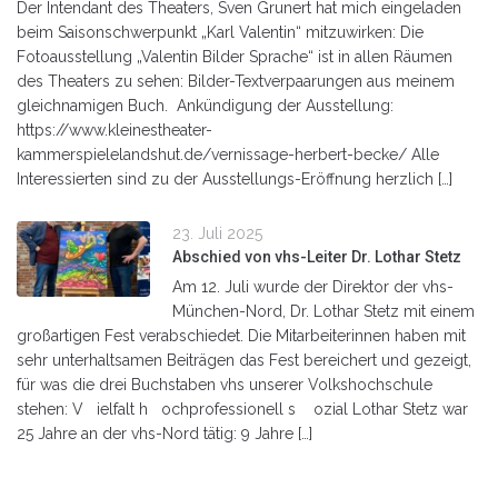
Der Intendant des Theaters, Sven Grunert hat mich eingeladen
beim Saisonschwerpunkt „Karl Valentin“ mitzuwirken: Die
Fotoausstellung „Valentin Bilder Sprache“ ist in allen Räumen
des Theaters zu sehen: Bilder-Textverpaarungen aus meinem
gleichnamigen Buch. Ankündigung der Ausstellung:
https://www.kleinestheater-
kammerspielelandshut.de/vernissage-herbert-becke/ Alle
Interessierten sind zu der Ausstellungs-Eröffnung herzlich […]
23. Juli 2025
Abschied von vhs-Leiter Dr. Lothar Stetz
Am 12. Juli wurde der Direktor der vhs-
München-Nord, Dr. Lothar Stetz mit einem
großartigen Fest verabschiedet. Die Mitarbeiterinnen haben mit
sehr unterhaltsamen Beiträgen das Fest bereichert und gezeigt,
für was die drei Buchstaben vhs unserer Volkshochschule
stehen: V ielfalt h ochprofessionell s ozial Lothar Stetz war
25 Jahre an der vhs-Nord tätig: 9 Jahre […]