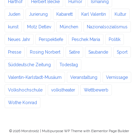
Harthof
Herbert Becke
Humor
Ismaning
Juden
Jurierung
Kabarett
Karl Valentin
Kultur
kunst
Motz Detlev
München
Nazionalsozialismus
Neues Jahr
Perspektiefe
Peschek Maria
Politik
Presse
Rosing Norbert
Satire
Saubande
Sport
Süddeutsche Zeitung
Todestag
Valentin-Karlstadt-Musäum
Veranstaltung
Vernissage
Volkshochschule
volkstheater
Wettbewerb
Wothe Konrad
© 2026 Monstroid2 | Multipurpose WP Theme with Elementor Page Builder