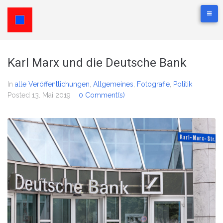
Karl Marx und die Deutsche Bank
In
alle Veröffentlichungen
,
Allgemeines
,
Fotografie
,
Politik
Posted
13. Mai 2019
0 Comment(s)