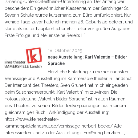
Ismaning-Unterschleißheim-Unterföhring an. Der Anfang war
bescheiden: Ein gewöhnlicher Klassenraum der Garchinger St.
Severin Schule wurde kurzerhand zum Büro umfunktioniert. Nur
wenige Tage zuvor hatte ich meinen 26. Geburtstag gefeiert und
stand als erster hauptamtlicher vhs-Leiter vor großen Aufgaben.
Erste Erfolge und Meilensteine Bereits […]
18. Oktober 2025
neue Ausstellung: Karl Valentin – Bilder
Sprache
Herzliche Einladung zu meiner nächsten
Vernissage und Ausstellung im Kammerspieltheater in Landshut
Der Intendant des Theaters, Sven Grunert hat mich eingeladen
beim Saisonschwerpunkt „Karl Valentin“ mitzuwirken: Die
Fotoausstellung „Valentin Bilder Sprache“ ist in allen Räumen
des Theaters zu sehen: Bilder-Textverpaarungen aus meinem
gleichnamigen Buch. Ankündigung der Ausstellung:
https://www.kleinestheater-
kammerspielelandshut.de/vernissage-herbert-becke/ Alle
Interessierten sind zu der Ausstellungs-Eröffnung herzlich […]