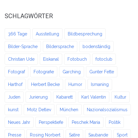
SCHLAGWÖRTER
366 Tage
Ausstellung
Bildbesprechung
Bilder-Sprache
Bildersprache
bodenständig
Christian Ude
Eiskanal
Fotobuch
fotoclub
Fotograf
Fotografie
Garching
Gunter Fette
Harthof
Herbert Becke
Humor
Ismaning
Juden
Jurierung
Kabarett
Karl Valentin
Kultur
kunst
Motz Detlev
München
Nazionalsozialismus
Neues Jahr
Perspektiefe
Peschek Maria
Politik
Presse
Rosing Norbert
Satire
Saubande
Sport