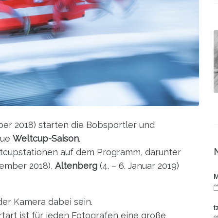
er 2018) starten die Bobsportler und
neue
Weltcup-Saison
.
ltcupstationen auf dem Programm, darunter
zember 2018),
Altenberg
(4. – 6. Januar 2019)
M
der Kamera dabei sein.
t
tart ist für jeden Fotografen eine große