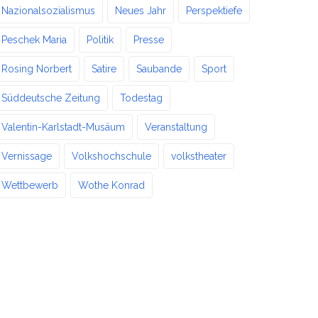
Nazionalsozialismus
Neues Jahr
Perspektiefe
Peschek Maria
Politik
Presse
Rosing Norbert
Satire
Saubande
Sport
Süddeutsche Zeitung
Todestag
Valentin-Karlstadt-Musäum
Veranstaltung
Vernissage
Volkshochschule
volkstheater
Wettbewerb
Wothe Konrad