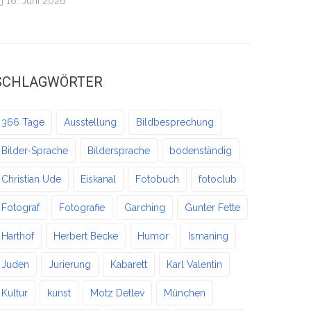
16. Juni 2026
SCHLAGWÖRTER
366 Tage
Ausstellung
Bildbesprechung
Bilder-Sprache
Bildersprache
bodenständig
Christian Ude
Eiskanal
Fotobuch
fotoclub
Fotograf
Fotografie
Garching
Gunter Fette
Harthof
Herbert Becke
Humor
Ismaning
Juden
Jurierung
Kabarett
Karl Valentin
Kultur
kunst
Motz Detlev
München